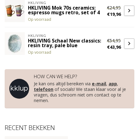
HKLIVING
€24,95
HKLIVING Mok 70s ceramics:
espresso mugs retro, set of 4
€19,96
Op voorraad
HKLIVING
€54,95
HKLIVING Schaal New classics:
resin tray, pale blue
€43,96
Op voorraad
HOW CAN WE HELP?
Je kan ons altijd bereiken via
e-mail
,
app
,
telefoon
of socials! We staan klaar voor al je
vragen, dus schroom niet om contact op te
nemen.
RECENT BEKEKEN