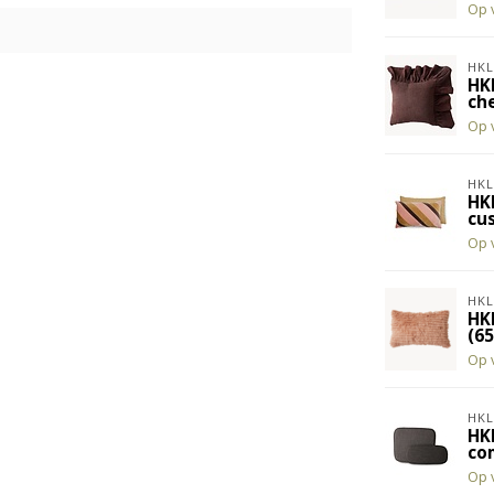
Op 
HKL
HK
ch
Op 
HKL
HK
cu
Op 
HKL
HK
(6
Op 
HKL
HK
co
Op 