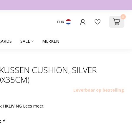
0
EUR
CARDS
SALE
MERKEN
 KUSSEN CUSHION, SILVER
0X35CM)
Leverbaar op bestelling
rk HKLIVING
Lees meer
.
:
*