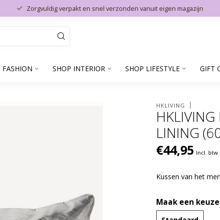
Zorgvuldig verpakt en snel verzonden vanuit eigen magazijn
 FASHION
SHOP INTERIOR
SHOP LIFESTYLE
GIFT 
HKLIVING
HKLIVING
LINING (6
€44,95
Incl. btw
Kussen van het me
Maak een keuze
Standaard