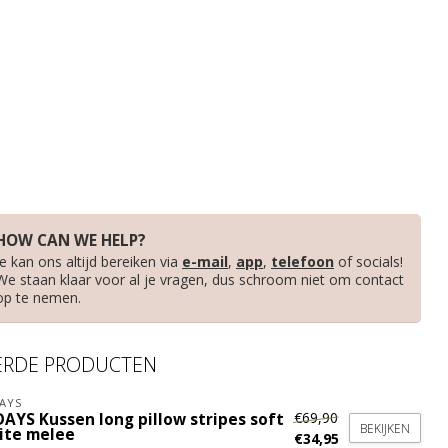
HOW CAN WE HELP?
Je kan ons altijd bereiken via
e-mail
,
app
,
telefoon
of socials!
We staan klaar voor al je vragen, dus schroom niet om contact
op te nemen.
ERDE PRODUCTEN
AYS
€69,90
DAYS Kussen long pillow stripes soft
BEKIJKEN
ite melee
€34,95