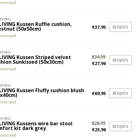
voorraad
IVING
LIVING Kussen Ruffle cushion,
€37,95
BEKIJKEN
estnut (50x50cm)
voorraad
IVING
€34,95
LIVING Kussen Striped velvet
BEKIJKEN
shion Sunkissed (50x30cm)
€27,96
voorraad
IVING
LIVING Kussen Fluffy cushion blush
€69,95
BEKIJKEN
5x40cm)
voorraad
IVING
€29,95
LIVING Kussens wire bar stool
BEKIJKEN
mfort kit dark grey
€23,96
voorraad