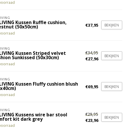
voorraad
IVING
LIVING Kussen Ruffle cushion,
€37,95
BEKIJKEN
estnut (50x50cm)
voorraad
IVING
€34,95
LIVING Kussen Striped velvet
BEKIJKEN
shion Sunkissed (50x30cm)
€27,96
voorraad
IVING
LIVING Kussen Fluffy cushion blush
€69,95
BEKIJKEN
5x40cm)
voorraad
IVING
€29,95
LIVING Kussens wire bar stool
BEKIJKEN
mfort kit dark grey
€23,96
voorraad