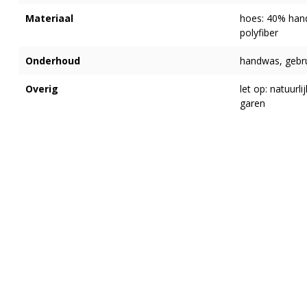
Materiaal
hoes: 40% hand
polyfiber
Onderhoud
handwas, gebru
Overig
let op: natuurl
garen