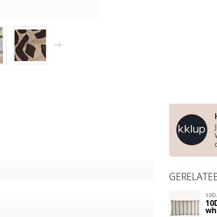
GERELATE
10D
10
wh