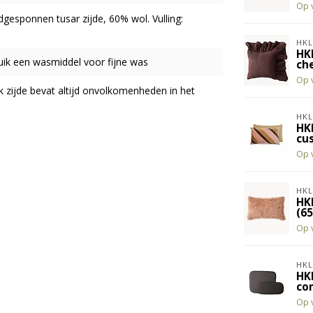
Op 
gesponnen tusar zijde, 60% wol. Vulling:
HKL
HK
ik een wasmiddel voor fijne was
ch
Op 
ijk zijde bevat altijd onvolkomenheden in het
HKL
HK
cu
Op 
HKL
HK
(6
Op 
HKL
HK
co
Op 