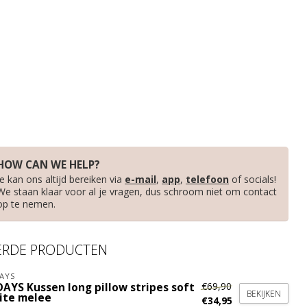
HOW CAN WE HELP?
Je kan ons altijd bereiken via
e-mail
,
app
,
telefoon
of socials!
We staan klaar voor al je vragen, dus schroom niet om contact
op te nemen.
ERDE PRODUCTEN
AYS
€69,90
DAYS Kussen long pillow stripes soft
BEKIJKEN
ite melee
€34,95