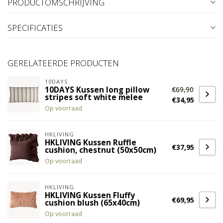
PRODUCTOMSCHRIJVING
SPECIFICATIES
GERELATEERDE PRODUCTEN
10DAYS
€69,90
10DAYS Kussen long pillow
stripes soft white melee
€34,95
Op voorraad
HKLIVING
HKLIVING Kussen Ruffle
€37,95
cushion, chestnut (50x50cm)
Op voorraad
HKLIVING
HKLIVING Kussen Fluffy
€69,95
cushion blush (65x40cm)
Op voorraad