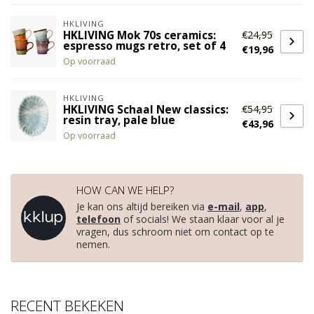
HKLIVING
€24,95
HKLIVING Mok 70s ceramics:
espresso mugs retro, set of 4
€19,96
Op voorraad
HKLIVING
€54,95
HKLIVING Schaal New classics:
resin tray, pale blue
€43,96
Op voorraad
HOW CAN WE HELP?
Je kan ons altijd bereiken via
e-mail
,
app
,
telefoon
of socials! We staan klaar voor al je
vragen, dus schroom niet om contact op te
nemen.
RECENT BEKEKEN