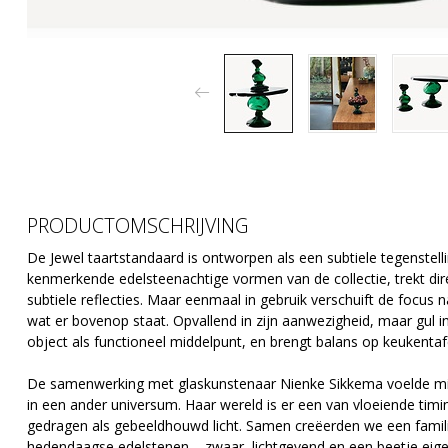
PRODUCTOMSCHRIJVING
De Jewel taartstandaard is ontworpen als een subtiele tegenstell
kenmerkende edelsteenachtige vormen van de collectie, trekt dire
subtiele reflecties. Maar eenmaal in gebruik verschuift de focu
wat er bovenop staat. Opvallend in zijn aanwezigheid, maar gul in 
object als functioneel middelpunt, en brengt balans op keukentafe
De samenwerking met glaskunstenaar Nienke Sikkema voelde mi
in een ander universum. Haar wereld is er een van vloeiende tim
gedragen als gebeeldhouwd licht. Samen creëerden we een famili
hedendaagse edelstenen – zwaar, lichtgevend en een beetje eige