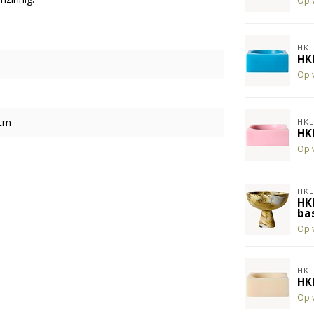
Op 
HKL
HK
Op 
 cm
HKL
HK
Op 
HKL
HK
ba
Op 
HKL
HK
Op 