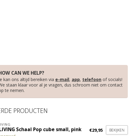
HOW CAN WE HELP?
Je kan ons altijd bereiken via
e-mail
,
app
,
telefoon
of socials!
We staan klaar voor al je vragen, dus schroom niet om contact
op te nemen.
ERDE PRODUCTEN
IVING
LIVING Schaal Pop cube small, pink
€29,95
BEKIJKEN