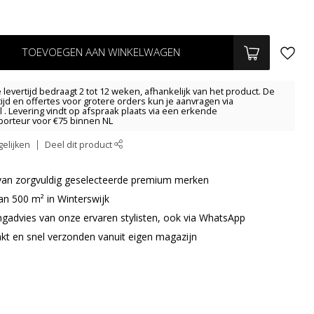
TOEVOEGEN AAN WINKELWAGEN
levertijd bedraagt 2 tot 12 weken, afhankelijk van het product. De
tijd en offertes voor grotere orders kun je aanvragen via
l
. Levering vindt op afspraak plaats via een erkende
orteur voor €75 binnen NL
elijken
Deel dit product
r van zorgvuldig geselecteerde premium merken
an 500 m² in Winterswijk
ingadvies van onze ervaren stylisten, ook via WhatsApp
akt en snel verzonden vanuit eigen magazijn