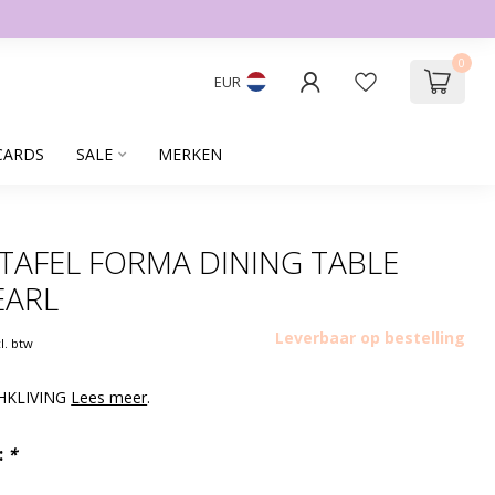
0
EUR
CARDS
SALE
MERKEN
 TAFEL FORMA DINING TABLE
EARL
Leverbaar op bestelling
cl. btw
 HKLIVING
Lees meer
.
:
*