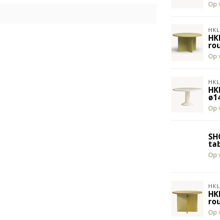
Op 
HKL
HKL
ro
Op 
HKL
HK
ø1
Op 
SH
ta
Op 
HKL
HKL
ro
Op 