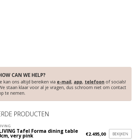
HOW CAN WE HELP?
Je kan ons altijd bereiken via
e-mail
,
app
,
telefoon
of socials!
We staan klaar voor al je vragen, dus schroom niet om contact
op te nemen.
ERDE PRODUCTEN
IVING
LIVING Tafel Forma dining table
€2.495,00
BEKIJKEN
0cm, very pink