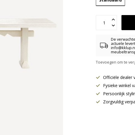
De verwachte 
actuele lever
info@kklup.n
meubeltransp
Toevoegen om te verg
Officiële deale
Fysieke winkel v
Persoonlijk styl
Zorgvuldig verp