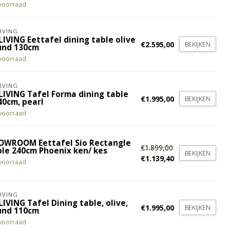
voorraad
IVING
IVING Eettafel dining table olive
€2.595,00
BEKIJKEN
und 130cm
voorraad
IVING
LIVING Tafel Forma dining table
€1.995,00
BEKIJKEN
40cm, pearl
voorraad
OWROOM Eettafel Sio Rectangle
€1.899,00
ble 240cm Phoenix ken/ kes
BEKIJKEN
€1.139,40
voorraad
IVING
IVING Tafel Dining table, olive,
€1.995,00
BEKIJKEN
und 110cm
voorraad