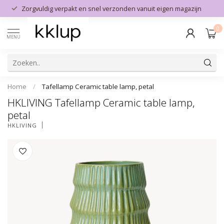
Zorgvuldig verpakt en snel verzonden vanuit eigen magazijn
0
MENU
Home
/
Tafellamp Ceramic table lamp, petal
HKLIVING Tafellamp Ceramic table lamp,
petal
HKLIVING