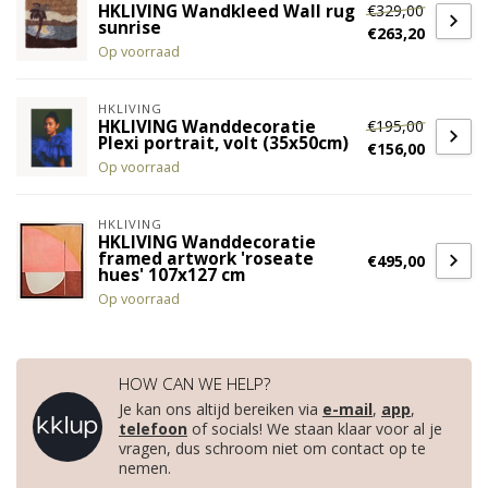
€329,00
HKLIVING Wandkleed Wall rug
sunrise
€263,20
Op voorraad
HKLIVING
€195,00
HKLIVING Wanddecoratie
Plexi portrait, volt (35x50cm)
€156,00
Op voorraad
HKLIVING
HKLIVING Wanddecoratie
framed artwork 'roseate
€495,00
hues' 107x127 cm
Op voorraad
HOW CAN WE HELP?
Je kan ons altijd bereiken via
e-mail
,
app
,
telefoon
of socials! We staan klaar voor al je
vragen, dus schroom niet om contact op te
nemen.