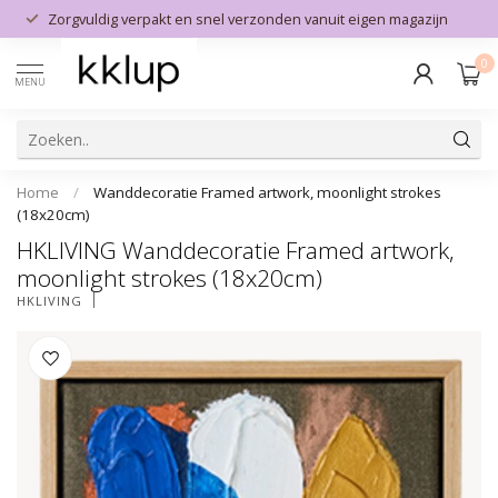
Zorgvuldig verpakt en snel verzonden vanuit eigen magazijn
0
MENU
Home
/
Wanddecoratie Framed artwork, moonlight strokes
(18x20cm)
HKLIVING Wanddecoratie Framed artwork,
moonlight strokes (18x20cm)
HKLIVING