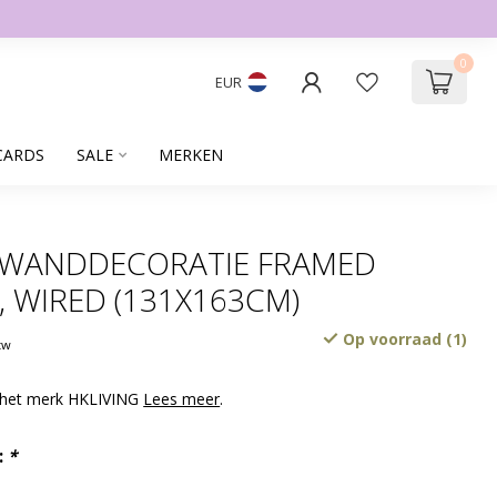
0
EUR
CARDS
SALE
MERKEN
 WANDDECORATIE FRAMED
 WIRED (131X163CM)
Op voorraad (1)
btw
 het merk HKLIVING
Lees meer
.
:
*