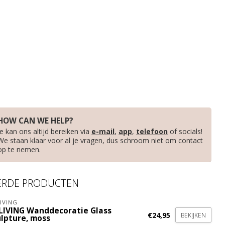
HOW CAN WE HELP?
Je kan ons altijd bereiken via
e-mail
,
app
,
telefoon
of socials!
We staan klaar voor al je vragen, dus schroom niet om contact
op te nemen.
ERDE PRODUCTEN
IVING
LIVING Wanddecoratie Glass
€24,95
BEKIJKEN
ulpture, moss