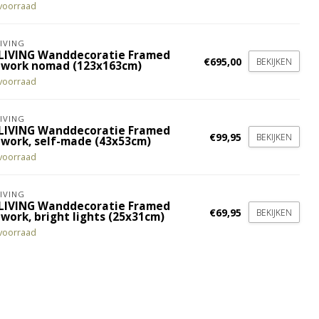
voorraad
IVING
LIVING Wanddecoratie Framed
€695,00
BEKIJKEN
twork nomad (123x163cm)
voorraad
IVING
LIVING Wanddecoratie Framed
€99,95
BEKIJKEN
twork, self-made (43x53cm)
voorraad
IVING
LIVING Wanddecoratie Framed
€69,95
BEKIJKEN
work, bright lights (25x31cm)
voorraad