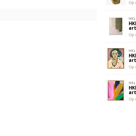
Op 
HKL
HK
ar
Op 
HKL
HK
ar
Op 
HKL
HK
art
Op 