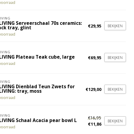
voorraad
IVING
LIVING Serveerschaal 70s ceramics:
€29,95
BEKIJKEN
ck tray, glint
voorraad
IVING
LIVING Plateau Teak cube, large
€69,95
BEKIJKEN
voorraad
IVING
LIVING Dienblad Teun Zwets for
€129,00
BEKIJKEN
LIVING: tray, moss
voorraad
IVING
€16,95
LIVING Schaal Acacia pear bowl L
BEKIJKEN
€11,86
voorraad