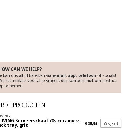
HOW CAN WE HELP?
Je kan ons altijd bereiken via
e-mail
,
app
,
telefoon
of socials!
We staan klaar voor al je vragen, dus schroom niet om contact
op te nemen.
ERDE PRODUCTEN
IVING
LIVING Serveerschaal 70s ceramics:
€29,95
BEKIJKEN
ck tray, grit