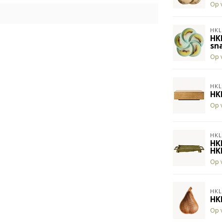
Op 
HKL
HK
sna
Op 
HKL
HK
Op 
HKL
HK
HK
Op 
HKL
HK
Op 