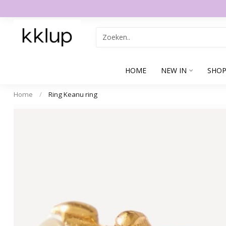
HOME
NEW IN
SHOP
Home
/
Ring Keanu ring