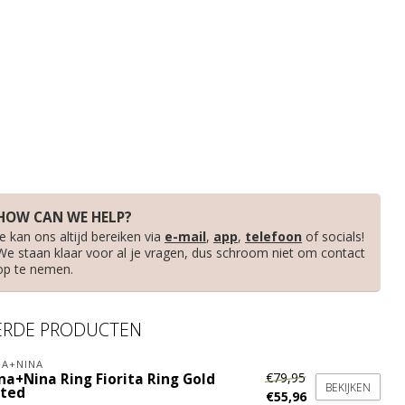
HOW CAN WE HELP?
Je kan ons altijd bereiken via
e-mail
,
app
,
telefoon
of socials!
We staan klaar voor al je vragen, dus schroom niet om contact
op te nemen.
ERDE PRODUCTEN
A+NINA
€79,95
na+Nina Ring Fiorita Ring Gold
BEKIJKEN
ated
€55,96