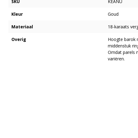
SKU
KEANU
Kleur
Goud
Materiaal
18-karaats ver
Overig
Hoogte barok m
middenstuk ring
Omdat parels n
variëren.