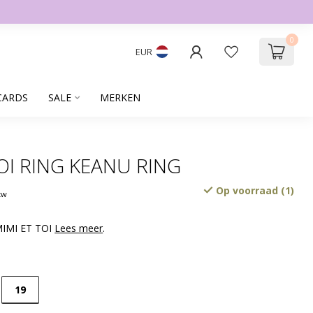
0
EUR
CARDS
SALE
MERKEN
OI RING KEANU RING
Op voorraad (1)
btw
MIMI ET TOI
Lees meer
.
19