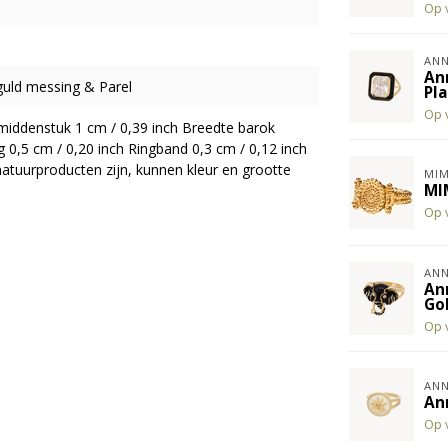
Op 
ANN
An
guld messing & Parel
Pl
Op 
iddenstuk 1 cm / 0,39 inch Breedte barok
 0,5 cm / 0,20 inch Ringband 0,3 cm / 0,12 inch
atuurproducten zijn, kunnen kleur en grootte
MIM
MI
Op 
ANN
An
Go
Op 
ANN
An
Op 