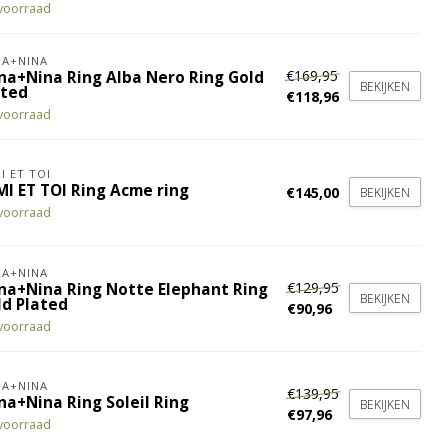
voorraad
A+NINA
€169,95
na+Nina Ring Alba Nero Ring Gold
BEKIJKEN
ated
€118,96
voorraad
I ET TOI
MI ET TOI Ring Acme ring
€145,00
BEKIJKEN
voorraad
A+NINA
€129,95
na+Nina Ring Notte Elephant Ring
BEKIJKEN
ld Plated
€90,96
voorraad
A+NINA
€139,95
na+Nina Ring Soleil Ring
BEKIJKEN
€97,96
voorraad