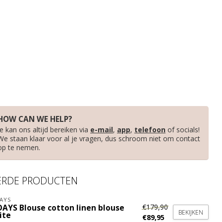
HOW CAN WE HELP?
Je kan ons altijd bereiken via
e-mail
,
app
,
telefoon
of socials!
We staan klaar voor al je vragen, dus schroom niet om contact
op te nemen.
ERDE PRODUCTEN
AYS
€179,90
DAYS Blouse cotton linen blouse
BEKIJKEN
ite
€89,95