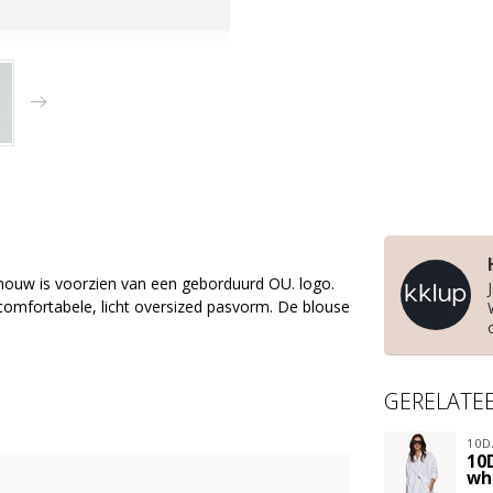
mouw is voorzien van een geborduurd OU. logo.
comfortabele, licht oversized pasvorm. De blouse
GERELATE
10D
10
wh