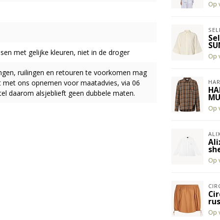
Op 
SEL
Se
SU
en met gelijke kleuren, niet in de droger
Op 
ingen, ruilingen en retouren te voorkomen mag
act met ons opnemen voor maatadvies, via 06
HAR
HA
el daarom alsjeblieft geen dubbele maten.
MU
Op 
ALI
Al
sh
Op 
CIR
Ci
ru
Op 