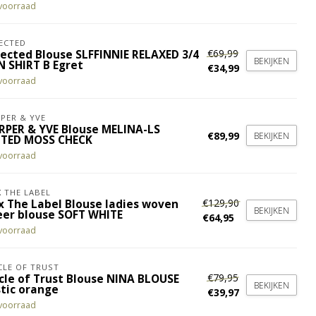
voorraad
ECTED
€69,99
lected Blouse SLFFINNIE RELAXED 3/4
BEKIJKEN
N SHIRT B Egret
€34,99
voorraad
PER & YVE
RPER & YVE Blouse MELINA-LS
€89,99
BEKIJKEN
TED MOSS CHECK
voorraad
X THE LABEL
€129,90
ix The Label Blouse ladies woven
BEKIJKEN
eer blouse SOFT WHITE
€64,95
voorraad
CLE OF TRUST
€79,95
rcle of Trust Blouse NINA BLOUSE
BEKIJKEN
stic orange
€39,97
voorraad