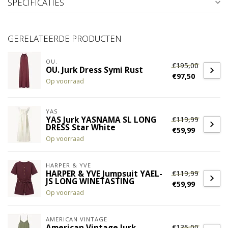
SPECIFICATIES
GERELATEERDE PRODUCTEN
OU.
€195,00
OU. Jurk Dress Symi Rust
€97,50
Op voorraad
YAS
€119,99
YAS Jurk YASNAMA SL LONG
DRESS Star White
€59,99
Op voorraad
HARPER & YVE
€119,99
HARPER & YVE Jumpsuit YAEL-
JS LONG WINETASTING
€59,99
Op voorraad
AMERICAN VINTAGE
€135,00
American Vintage Jurk