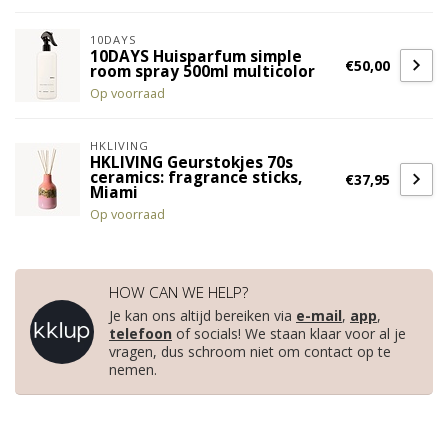
10DAYS
10DAYS Huisparfum simple
€50,00
room spray 500ml multicolor
Op voorraad
HKLIVING
HKLIVING Geurstokjes 70s
ceramics: fragrance sticks,
€37,95
Miami
Op voorraad
HOW CAN WE HELP?
Je kan ons altijd bereiken via
e-mail
,
app
,
telefoon
of socials! We staan klaar voor al je
vragen, dus schroom niet om contact op te
nemen.