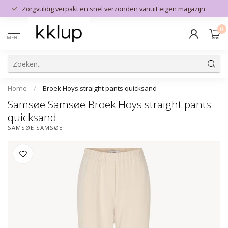
Zorgvuldig verpakt en snel verzonden vanuit eigen magazijn
0
MENU
Home
/
Broek Hoys straight pants quicksand
Samsøe Samsøe Broek Hoys straight pants
quicksand
SAMSØE SAMSØE