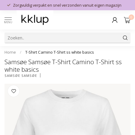
Zorgvuldig verpakt en snel verzonden vanuit eigen magazijn
0
MENU
Home
/
T-Shirt Camino T-Shirt ss white basics
Samsøe Samsøe T-Shirt Camino T-Shirt ss
white basics
SAMSØE SAMSØE