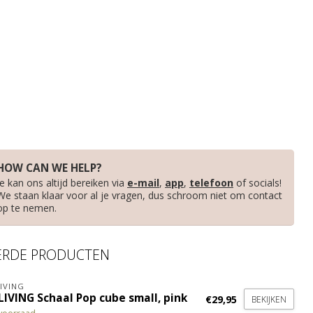
HOW CAN WE HELP?
Je kan ons altijd bereiken via
e-mail
,
app
,
telefoon
of socials!
We staan klaar voor al je vragen, dus schroom niet om contact
op te nemen.
ERDE PRODUCTEN
IVING
LIVING Schaal Pop cube small, pink
€29,95
BEKIJKEN