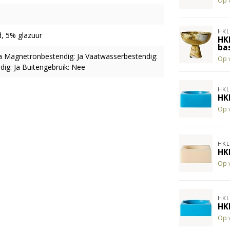
Op 
HKL
, 5% glazuur
HK
ba
 Ja Magnetronbestendig: Ja Vaatwasserbestendig:
Op 
dig: Ja Buitengebruik: Nee
HKL
HK
Op 
HKL
HK
Op 
HKL
HK
Op 