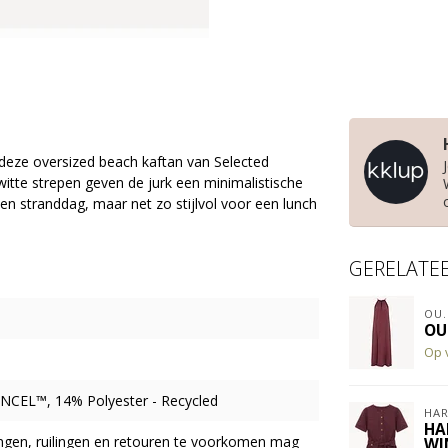
 deze oversized beach kaftan van
Selected
witte strepen geven de jurk een minimalistische
 een stranddag, maar net zo stijlvol voor een lunch
GERELATE
OU.
OU.
Op 
NCEL™, 14% Polyester - Recycled
HAR
HA
ingen, ruilingen en retouren te voorkomen mag
WI