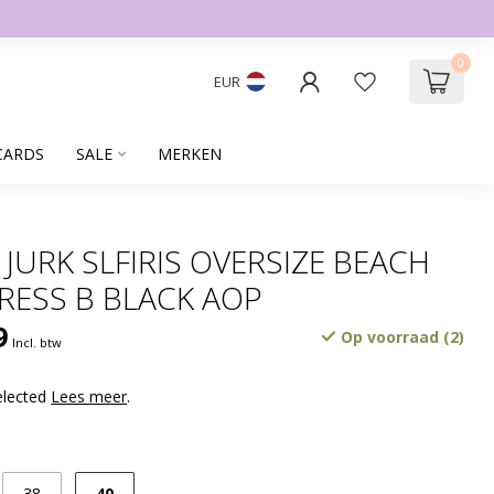
0
EUR
CARDS
SALE
MERKEN
 JURK SLFIRIS OVERSIZE BEACH
RESS B BLACK AOP
9
Op voorraad (2)
Incl. btw
elected
Lees meer
.
40
38