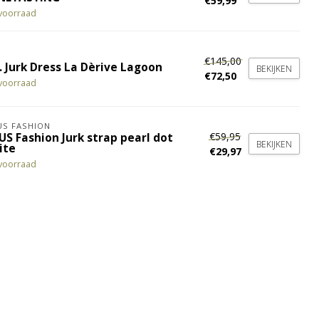
€59,99
voorraad
€145,00
. Jurk Dress La Dèrive Lagoon
BEKIJKEN
€72,50
voorraad
S FASHION
€59,95
US Fashion Jurk strap pearl dot
BEKIJKEN
ite
€29,97
voorraad