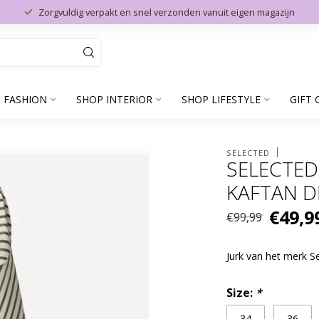
Zorgvuldig verpakt en snel verzonden vanuit eigen magazijn
 FASHION
SHOP INTERIOR
SHOP LIFESTYLE
GIFT 
SELECTED
SELECTED
KAFTAN D
€49,9
€99,99
Jurk van het merk S
Size:
*
34
36