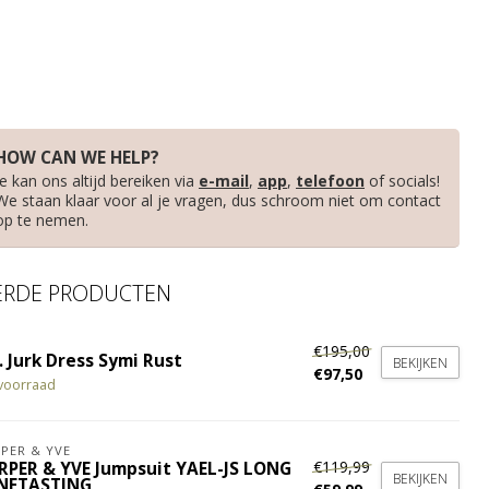
HOW CAN WE HELP?
Je kan ons altijd bereiken via
e-mail
,
app
,
telefoon
of socials!
We staan klaar voor al je vragen, dus schroom niet om contact
op te nemen.
ERDE PRODUCTEN
€195,00
 Jurk Dress Symi Rust
BEKIJKEN
€97,50
voorraad
PER & YVE
€119,99
RPER & YVE Jumpsuit YAEL-JS LONG
BEKIJKEN
NETASTING