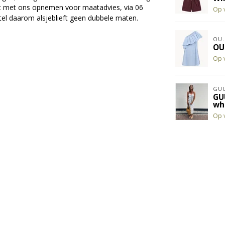
act met ons opnemen voor maatadvies, via 06
Op 
el daarom alsjeblieft geen dubbele maten.
OU.
OU
Op 
GUU
GU
wh
Op 