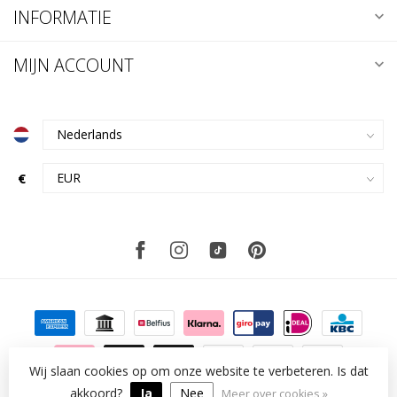
INFORMATIE
MIJN ACCOUNT
€
Wij slaan cookies op om onze website te verbeteren. Is dat
© Copyright 2026 kklup
akkoord?
Ja
Nee
Meer over cookies »