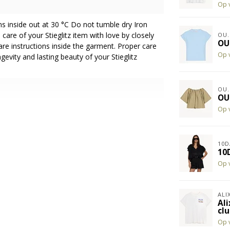
Op 
s inside out at 30 °C Do not tumble dry Iron
 care of your Stieglitz item with love by closely
OU.
OU
are instructions inside the garment. Proper care
Op 
gevity and lasting beauty of your Stieglitz
OU.
OU
ingen, ruilingen en retouren te voorkomen mag
Op 
act met ons opnemen voor maatadvies, via 06
el daarom alsjeblieft geen dubbele maten.
10D
10D
Op 
ALI
Ali
cl
Op 