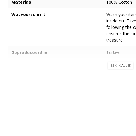
Materiaal
100% Cotton
Wasvoorschrift
Wash your item
inside out Take
following the c
ensures the lon
treasure
Geproduceerd in
Türkiye
Pasvorm en maatadvies
Om teleurstell
BEKIJK ALLES
je altijd cont
27078403. Best