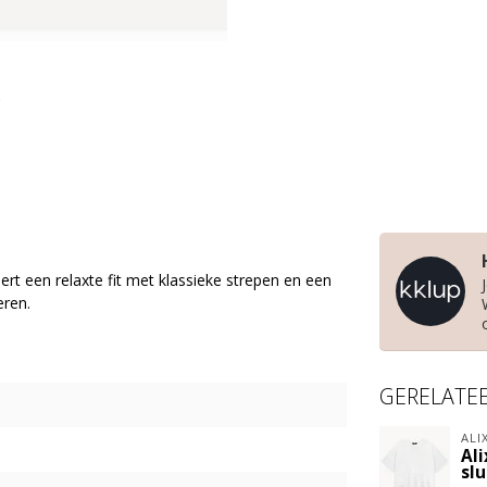
rt een relaxte fit met klassieke strepen en een
eren.
GERELATE
ALI
Ali
slu