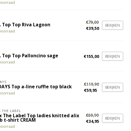
voorraad
€79,00
. Top Top Riva Lagoon
BEKIJKEN
€39,50
voorraad
. Top Top Palloncino sage
€155,00
BEKIJKEN
voorraad
AYS
€119,90
AYS Top a-line ruffle top black
BEKIJKEN
€59,95
voorraad
X THE LABEL
€69,90
x The Label Top ladies knitted alix
BEKIJKEN
ub t-shirt CREAM
€34,95
voorraad