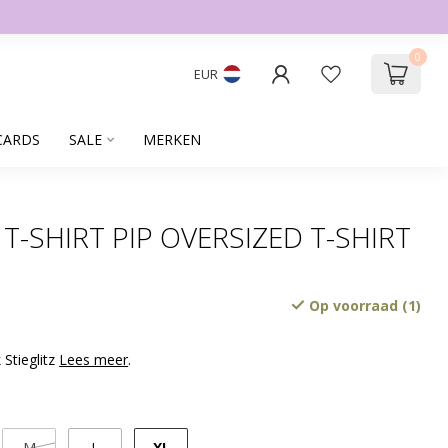
0
EUR
CARDS
SALE
MERKEN
 T-SHIRT PIP OVERSIZED T-SHIRT
Op voorraad (1)
 Stieglitz
Lees meer
.
XL
M
L