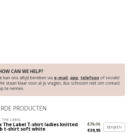
HOW CAN WE HELP?
Je kan ons altijd bereiken via
e-mail
,
app
,
telefoon
of socials!
We staan klaar voor al je vragen, dus schroom niet om contact
op te nemen.
ERDE PRODUCTEN
X THE LABEL
€79,90
x The Label T-shirt ladies knitted
BEKIJKEN
b t-shirt soft white
€39,95