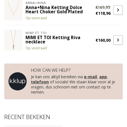
ANNA+NINA
€169,95
Anna+Nina Ketting Dolce
Heart Choker Gold Plated
€118,96
Op voorraad
MIMI ET TOI
MIMI ET TOI Ketting Riva
€160,00
necklace
Op voorraad
HOW CAN WE HELP?
Je kan ons altijd bereiken via
e-mail
,
app
,
telefoon
of socials! We staan klaar voor al je
vragen, dus schroom niet om contact op te
nemen.
RECENT BEKEKEN