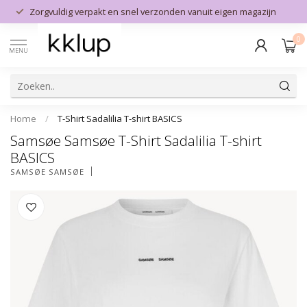
Zorgvuldig verpakt en snel verzonden vanuit eigen magazijn
0
MENU
Home
/
T-Shirt Sadalilia T-shirt BASICS
Samsøe Samsøe T-Shirt Sadalilia T-shirt
BASICS
SAMSØE SAMSØE