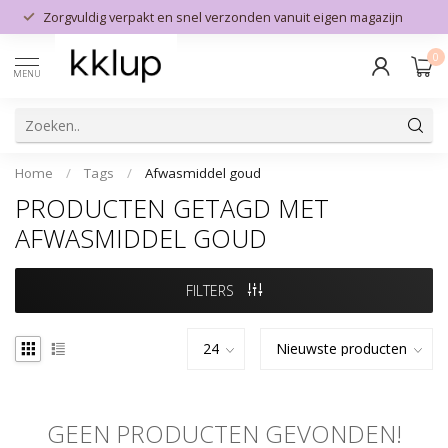
Zorgvuldig verpakt en snel verzonden vanuit eigen magazijn
0
MENU
Home
/
Tags
/
Afwasmiddel goud
PRODUCTEN GETAGD MET
AFWASMIDDEL GOUD
FILTERS
GEEN PRODUCTEN GEVONDEN!