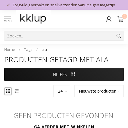
Zorgvuldig verpakt en snel verzonden vanuit eigen magazijn
0
MENU
Home
/
Tags
/
ala
PRODUCTEN GETAGD MET ALA
FILTERS
GEEN PRODUCTEN GEVONDEN!
GA VERDER MET WINKELEN