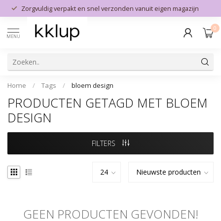
Zorgvuldig verpakt en snel verzonden vanuit eigen magazijn
0
MENU
Home
/
Tags
/
bloem design
PRODUCTEN GETAGD MET BLOEM
DESIGN
FILTERS
GEEN PRODUCTEN GEVONDEN!