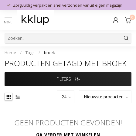
Zorgvuldig verpakt en snel verzonden vanuit eigen magazijn
0
MENU
Home
/
Tags
/
broek
PRODUCTEN GETAGD MET BROEK
FILTERS
GEEN PRODUCTEN GEVONDEN!
GA VERDER MET WINKELEN