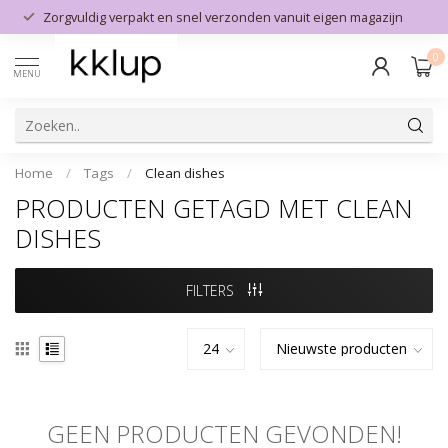
Zorgvuldig verpakt en snel verzonden vanuit eigen magazijn
0
MENU
Home
/
Tags
/
Clean dishes
PRODUCTEN GETAGD MET CLEAN
DISHES
FILTERS
GEEN PRODUCTEN GEVONDEN!