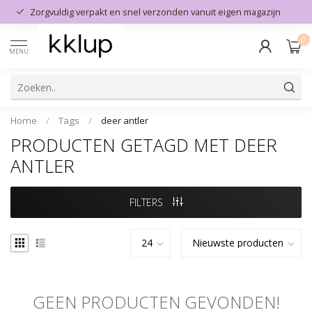
Zorgvuldig verpakt en snel verzonden vanuit eigen magazijn
0
MENU
Home
/
Tags
/
deer antler
PRODUCTEN GETAGD MET DEER
ANTLER
FILTERS
GEEN PRODUCTEN GEVONDEN!