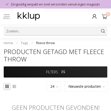
Zorgvuldig verpakt en snel verzonden vanuit eigen magazijn
0
MENU
Home
/
Tags
/
fleece throw
PRODUCTEN GETAGD MET FLEECE
THROW
FILTERS
GEEN PRODUCTEN GEVONDEN!