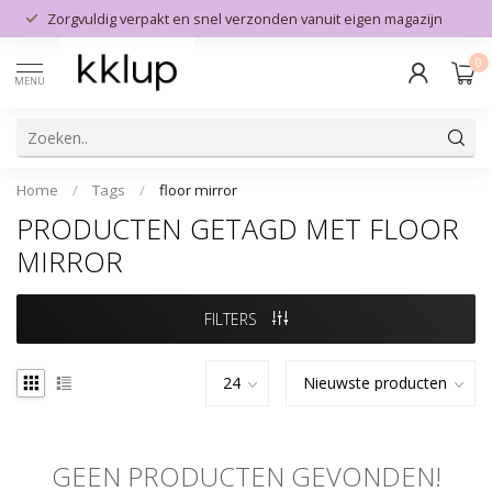
Zorgvuldig verpakt en snel verzonden vanuit eigen magazijn
0
MENU
Home
/
Tags
/
floor mirror
PRODUCTEN GETAGD MET FLOOR
MIRROR
FILTERS
GEEN PRODUCTEN GEVONDEN!