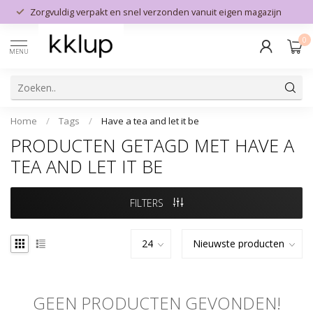
Zorgvuldig verpakt en snel verzonden vanuit eigen magazijn
0
MENU
Home
/
Tags
/
Have a tea and let it be
PRODUCTEN GETAGD MET HAVE A
TEA AND LET IT BE
FILTERS
GEEN PRODUCTEN GEVONDEN!