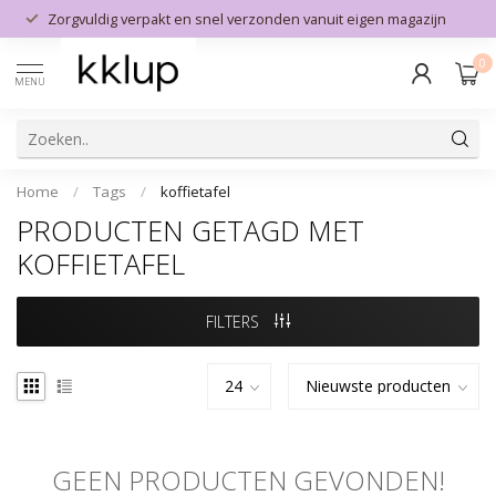
Zorgvuldig verpakt en snel verzonden vanuit eigen magazijn
0
MENU
Home
/
Tags
/
koffietafel
PRODUCTEN GETAGD MET
KOFFIETAFEL
FILTERS
GEEN PRODUCTEN GEVONDEN!