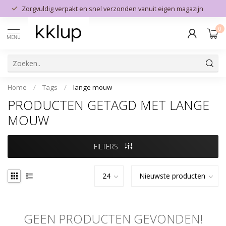
Zorgvuldig verpakt en snel verzonden vanuit eigen magazijn
0
MENU
Home
/
Tags
/
lange mouw
PRODUCTEN GETAGD MET LANGE
MOUW
FILTERS
GEEN PRODUCTEN GEVONDEN!