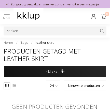
Zorgvuldig verpakt en snel verzonden vanuit eigen magazijn
0
MENU
Home
/
Tags
/
leather skirt
PRODUCTEN GETAGD MET
LEATHER SKIRT
FILTERS
GEEN PRODUCTEN GEVONDEN!