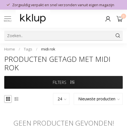
Zorgvuldig verpakt en snel verzonden vanuit eigen magazijn
0
MENU
Home
/
Tags
/
midi rok
PRODUCTEN GETAGD MET MIDI
ROK
FILTERS
GEEN PRODUCTEN GEVONDEN!