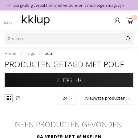
Zorgvuldig verpakt en snel verzonden vanuit eigen magazijn
0
MENU
Home
/
Tags
/
pouf
PRODUCTEN GETAGD MET POUF
FILTERS
GEEN PRODUCTEN GEVONDEN!
GA VERDER MET WINKELEN