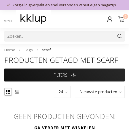
Zorgvuldig verpakt en snel verzonden vanuit eigen magazijn
0
MENU
Home
/
Tags
/
scarf
PRODUCTEN GETAGD MET SCARF
FILTERS
GEEN PRODUCTEN GEVONDEN!
GA VERDER MET WINKELEN