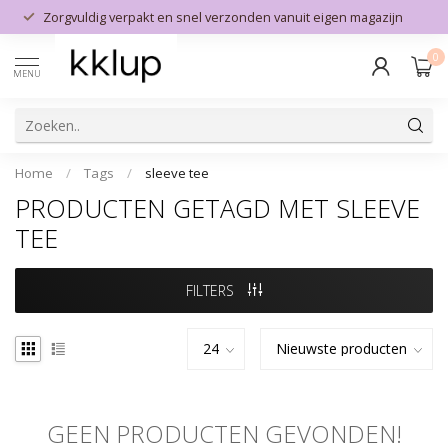
Zorgvuldig verpakt en snel verzonden vanuit eigen magazijn
0
MENU
Home
/
Tags
/
sleeve tee
PRODUCTEN GETAGD MET SLEEVE
TEE
FILTERS
GEEN PRODUCTEN GEVONDEN!