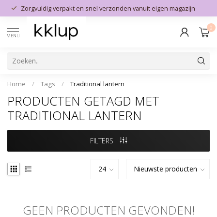
Zorgvuldig verpakt en snel verzonden vanuit eigen magazijn
0
MENU
Home
/
Tags
/
Traditional lantern
PRODUCTEN GETAGD MET
TRADITIONAL LANTERN
FILTERS
GEEN PRODUCTEN GEVONDEN!