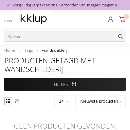
Zorgvuldig verpakt en snel verzonden vanuit eigen magazijn
0
MENU
Home
/
Tags
/
wandschilderij
PRODUCTEN GETAGD MET
WANDSCHILDERIJ
FILTERS
GEEN PRODUCTEN GEVONDEN!