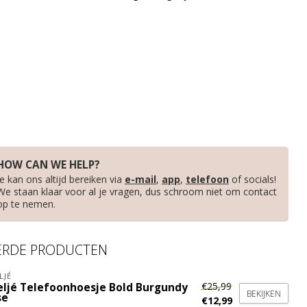
HOW CAN WE HELP?
Je kan ons altijd bereiken via
e-mail
,
app
,
telefoon
of socials!
We staan klaar voor al je vragen, dus schroom niet om contact
op te nemen.
ERDE PRODUCTEN
LJÉ
€25,99
eljé Telefoonhoesje Bold Burgundy
BEKIJKEN
se
€12,99