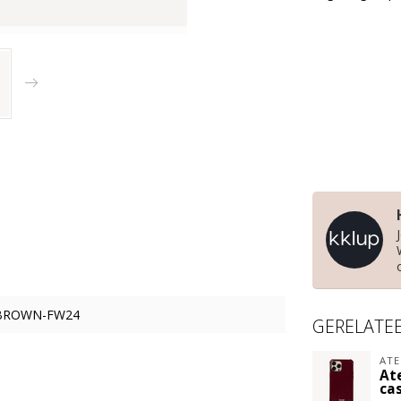
BROWN-FW24
GERELATE
ATE
At
ca