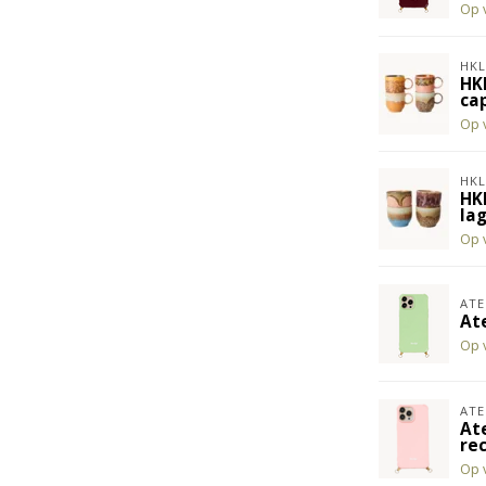
Op 
HKL
HK
cap
Op 
HKL
HK
lag
Op 
ATE
At
Op 
ATE
At
re
Op 