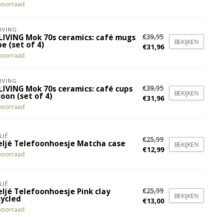
voorraad
IVING
€39,95
LIVING Mok 70s ceramics: café mugs
BEKIJKEN
e (set of 4)
€31,96
voorraad
IVING
€39,95
LIVING Mok 70s ceramics: café cups
BEKIJKEN
oon (set of 4)
€31,96
voorraad
LJÉ
€25,99
eljé Telefoonhoesje Matcha case
BEKIJKEN
€12,99
voorraad
LJÉ
€25,99
eljé Telefoonhoesje Pink clay
BEKIJKEN
cycled
€13,00
voorraad