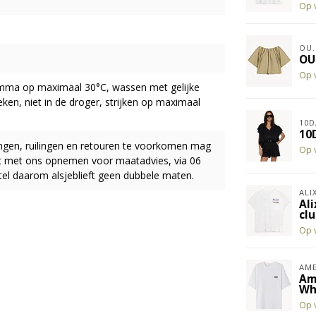
Op 
OU.
OU
Op 
mma op maximaal 30°C, wassen met gelijke
leken, niet in de droger, strijken op maximaal
10D
10D
ingen, ruilingen en retouren te voorkomen mag
Op 
act met ons opnemen voor maatadvies, via 06
el daarom alsjeblieft geen dubbele maten.
ALI
Ali
cl
Op 
AME
Am
Wh
Op 