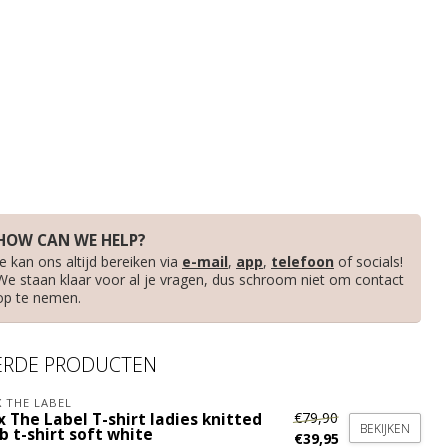
HOW CAN WE HELP?
Je kan ons altijd bereiken via
e-mail
,
app
,
telefoon
of socials!
We staan klaar voor al je vragen, dus schroom niet om contact
op te nemen.
ERDE PRODUCTEN
X THE LABEL
€79,90
x The Label T-shirt ladies knitted
BEKIJKEN
b t-shirt soft white
€39,95