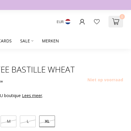
0
EUR
CARDS
SALE
MERKEN
TEE BASTILLE WHEAT
Niet op voorraad
btw
OU boutique
Lees meer
.
XL
M
L