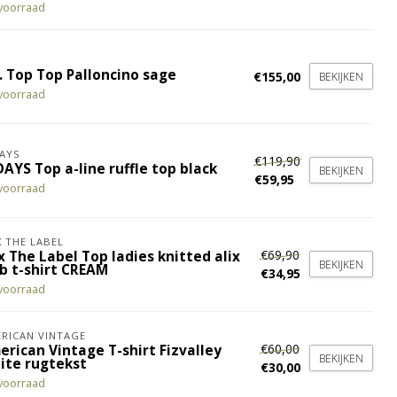
voorraad
. Top Top Palloncino sage
€155,00
BEKIJKEN
voorraad
AYS
€119,90
AYS Top a-line ruffle top black
BEKIJKEN
€59,95
voorraad
X THE LABEL
€69,90
x The Label Top ladies knitted alix
BEKIJKEN
ub t-shirt CREAM
€34,95
voorraad
RICAN VINTAGE
€60,00
erican Vintage T-shirt Fizvalley
BEKIJKEN
ite rugtekst
€30,00
voorraad