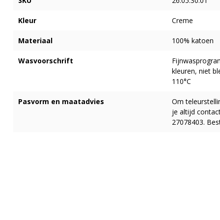
SKU
26.05.30.01
Kleur
Creme
Materiaal
100% katoen
Wasvoorschrift
Fijnwasprogra
kleuren, niet b
110°C
Pasvorm en maatadvies
Om teleurstell
je altijd cont
27078403. Best