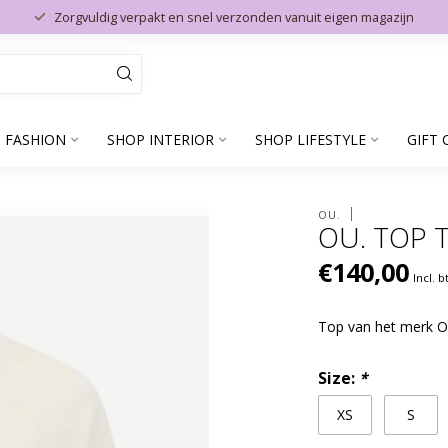
Zorgvuldig verpakt en snel verzonden vanuit eigen magazijn
 FASHION
SHOP INTERIOR
SHOP LIFESTYLE
GIFT 
OU.
OU. TOP 
€140,00
Incl. 
Top van het merk 
Size:
*
XS
S