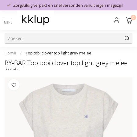
Zorgvuldig verpakt en snel verzonden vanuit eigen magazijn
0
MENU
Home
/
Top tobi clover top light grey melee
BY-BAR Top tobi clover top light grey melee
BY-BAR