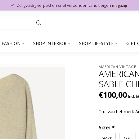
Zorgvuldig verpakt en snel verzonden vanuit eigen magazijn
 FASHION
SHOP INTERIOR
SHOP LIFESTYLE
GIFT 
AMERICAN VINTAGE
AMERICAN
SABLE CH
€100,00
Incl. 
Trui van het merk 
Size:
*
XS/S
M/L