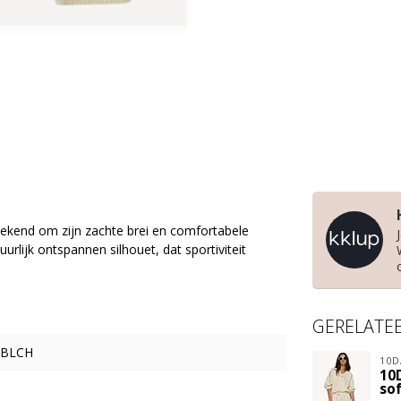
 bekend om zijn zachte brei en comfortabele
rlijk ontspannen silhouet, dat sportiviteit
GERELATE
ABLCH
10D
10
sof