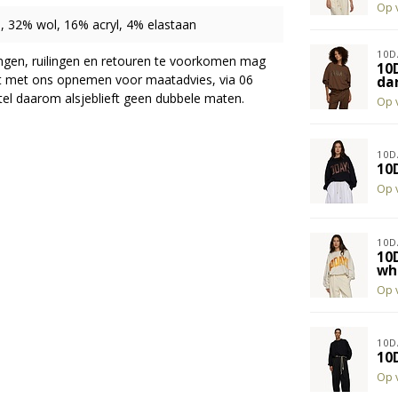
Op 
 32% wol, 16% acryl, 4% elastaan
10D
ingen, ruilingen en retouren te voorkomen mag
10
act met ons opnemen voor maatadvies, via 06
dar
el daarom alsjeblieft geen dubbele maten.
Op 
10D
10
Op 
10D
10
wh
Op 
10D
10
Op 