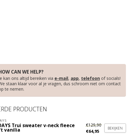
HOW CAN WE HELP?
Je kan ons altijd bereiken via
e-mail
,
app
,
telefoon
of socials!
We staan klaar voor al je vragen, dus schroom niet om contact
op te nemen.
ERDE PRODUCTEN
AYS
€129,90
DAYS Trui sweater v-neck fleece
BEKIJKEN
t vanilia
€64,95