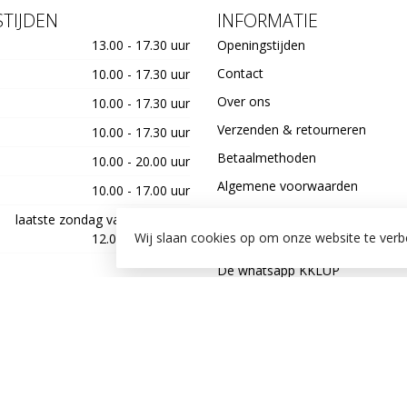
TIJDEN
INFORMATIE
13.00 - 17.30 uur
Openingstijden
Contact
10.00 - 17.30 uur
Over ons
10.00 - 17.30 uur
Verzenden & retourneren
10.00 - 17.30 uur
Betaalmethoden
10.00 - 20.00 uur
Algemene voorwaarden
10.00 - 17.00 uur
Privacy Policy
laatste zondag van de maand
Wij slaan cookies op om onze website te verb
12.00 - 17.00 uur
Garantie
De whatsapp KKLUP
KKLUP LOYALTY
Werken bij kklup
Conscious kklup