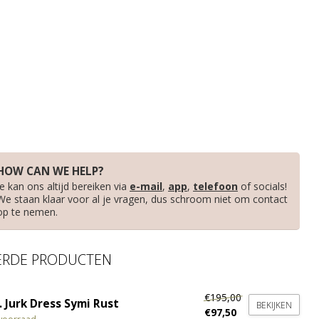
HOW CAN WE HELP?
Je kan ons altijd bereiken via
e-mail
,
app
,
telefoon
of socials!
We staan klaar voor al je vragen, dus schroom niet om contact
op te nemen.
ERDE PRODUCTEN
€195,00
 Jurk Dress Symi Rust
BEKIJKEN
€97,50