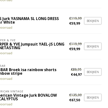
voorraad
€119,99
S Jurk YASNAMA SL LONG DRESS
BEKIJKEN
ar White
€59,99
voorraad
PER & YVE
€119,99
RPER & YVE Jumpsuit YAEL-JS LONG
BEKIJKEN
NETASTING
€59,99
voorraad
BAR
€89,95
-BAR Broek isa rainbow shorts
BEKIJKEN
inbow stripe
€44,97
voorraad
RICAN VINTAGE
€135,00
erican Vintage Jurk BOVALOW
BEKIJKEN
CALYPTUS
€67,50
voorraad