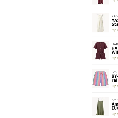
Op 
YAS
YA
St
Op 
HAR
HA
WI
Op 
BY-
BY
ra
Op 
AME
Am
EU
Op 