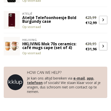
Op voorraad
ATELJÉ
€25,99
Ateljé Telefoonhoesje Bold
Burgundy case
€12,99
Op voorraad
HKLIVING
€39,95
HKLIVING Mok 70s ceramics:
café mugs cape (set of 4)
€31,96
Op voorraad
HOW CAN WE HELP?
Je kan ons altijd bereiken via
e-mail
,
app
,
telefoon
of socials! We staan klaar voor al je
vragen, dus schroom niet om contact op te
nemen.