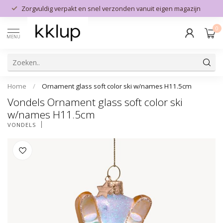
Zorgvuldig verpakt en snel verzonden vanuit eigen magazijn
0
MENU
Home
/
Ornament glass soft color ski w/names H11.5cm
Vondels Ornament glass soft color ski
w/names H11.5cm
VONDELS