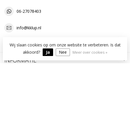
06-27078403
info@kklup.nl
OPENINGSTIJDEN
Wij slaan cookies op om onze website te verbeteren. Is dat
akkoord?
Ja
Nee
Meer over cookies »
INFORMATIE
MIJN ACCOUNT
€