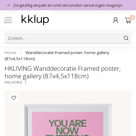
Zorgvuldig verpakt en snel verzonden vanuit eigen magazijn
0
MENU
Home
/
Wanddecoratie Framed poster, home gallery
(87x4,5x118cm)
HKLIVING Wanddecoratie Framed poster,
home gallery (87x4,5x118cm)
HKLIVING