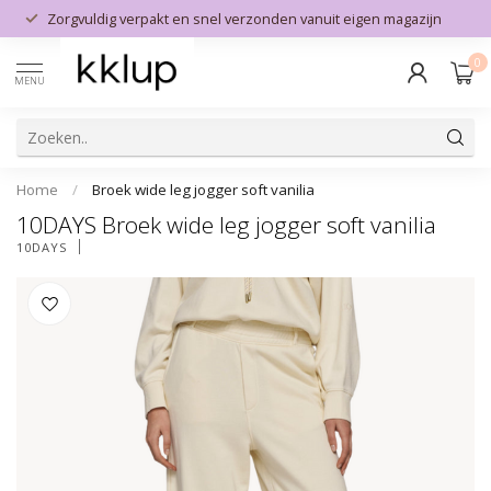
Zorgvuldig verpakt en snel verzonden vanuit eigen magazijn
0
MENU
Home
/
Broek wide leg jogger soft vanilia
10DAYS Broek wide leg jogger soft vanilia
10DAYS